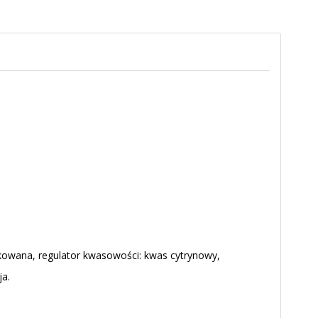
ikowana, regulator kwasowości: kwas cytrynowy,
ja.