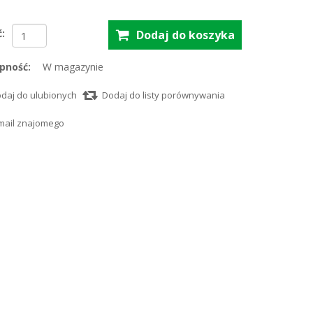
ć:
pność:
W magazynie