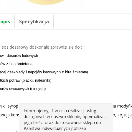
 opis
Specyfikacja
i sos deserowy doskonale sprawdzi się do :
ów i deserów lodowych
rów z bitą śmietaną
ącej czekolady i napojów kawowych z bitą śmietaną
dkich potraw (placki, naleśniki)
erów owocowych (i innych)
niki: syrop glukozowy, cukier, truskawki (25%), woda, skrobia modyf
Informujemy, iż w celu realizacji usług
ancja konserwująca: sorbinian potasu; może zawierać mleko, soję, ja
dostępnych w naszym sklepie, optymalizacji
jego treści oraz dostosowania sklepu do
Państwa indywidualnych potrzeb