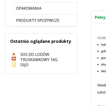
OPAKOWANIA
Pełny
PRODUKTY SPOŻYWCZE
Słodk
Ostatnio oglądane produkty
lod
gof
SOS DO LODÓW
gor
TRUSKAWKOWY 1KG
DIJO
sło
des
Skład
subst