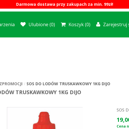
Darmowa dostawa przy zakupach za min. 99zł!
rzenia
Ulubione
(0)
Koszyk
(0)
Zarejestruj 
ZPROMOCJI
SOS DO LODÓW TRUSKAWKOWY 1KG DIJO
ODÓW TRUSKAWKOWY 1KG DIJO
SOS 
19,0
Cena n