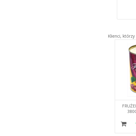
Klienci, którzy
GOFRY FLORYDA OP. 2KG
FRUŻE
SORENO MIESZANKA DO
380
GOFRÓW
24,57 zł