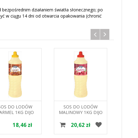
d bezpośrednim działaniem światła słonecznego; po
yć w ciągu 14 dni od otwarcia opakowania (chronić
SOS DO LODÓW
SOS DO LODÓW
SOS
ARMEL 1KG DIJO
MALINOWY 1KG DIJO
TIRAM
18,46 zł
20,62 zł