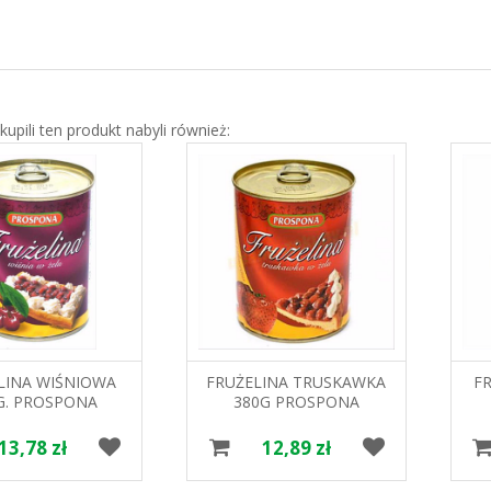
 kupili ten produkt nabyli również:
LINA WIŚNIOWA
FRUŻELINA TRUSKAWKA
F
G. PROSPONA
380G PROSPONA
13,78 zł
12,89 zł