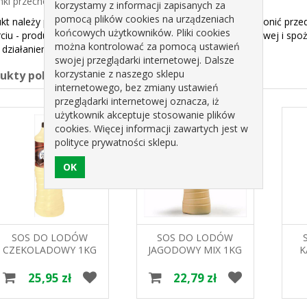
ki przechowywania:
korzystamy z informacji zapisanych za
pomocą plików cookies na urządzeniach
kt należy przechowywać w suchym i chłodnym miejscu; chronić prze
końcowych użytkowników. Pliki cookies
ciu - produkt należy przechowywać w temperaturze pokojowej i spoż
można kontrolować za pomocą ustawień
 działaniem światła słonecznego i wilgoci).
swojej przeglądarki internetowej. Dalsze
korzystanie z naszego sklepu
dukty pokrewne
internetowego, bez zmiany ustawień
przeglądarki internetowej oznacza, iż
użytkownik akceptuje stosowanie plików
cookies. Więcej informacji zawartych jest w
polityce prywatności sklepu.
SOS DO LODÓW
SOS DO LODÓW
CZEKOLADOWY 1KG
JAGODOWY MIX 1KG
K
DIJO
DIJO
25,95 zł
22,79 zł