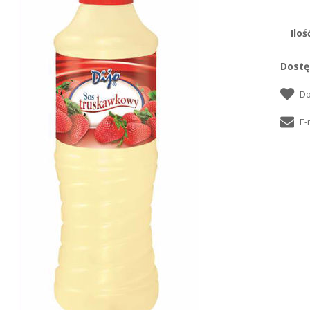
Iloś
Dostę