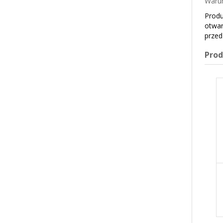
Warun
Produ
otwar
przed
Pro
SOS DO LODÓW
SOS DO LODÓW
KRÓWKA 1KG DIJO
ADWOKAT 1KG DIJO
19,53 zł
21,17 zł