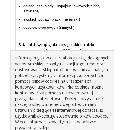
gorącej czekolady i napojów kawowych z bitą
śmietaną
słodkich potraw (placki, naleśniki)
deserów owocowych (i innych)
Składniki: syrop glukozowy, cukier, mleko
zagęszczone słodzone 24% (mleko, cukier,
laktoza), woda, tłuszcz kokosowy,
Informujemy, iż w celu realizacji usług dostępnych
w naszym sklepie, optymalizacji jego treści oraz
emulgator: lecytyna sojowa, aromat, substancja
dostosowania sklepu do Państwa indywidualnych
konserwująca: sorbinian potasu, sól, barwnik:
potrzeb korzystamy z informacji zapisanych za
annato; może zawierać jaja.
pomocą plików cookies na urządzeniach
końcowych użytkowników. Pliki cookies można
kontrolować za pomocą ustawień swojej
Warunki przechowywania:
przeglądarki internetowej. Dalsze korzystanie z
Produkt należy przechowywać w suchym i
naszego sklepu internetowego, bez zmiany
chłodnym miejscu; chronić przed bezpośrednim
ustawień przeglądarki internetowej oznacza, iż
działaniem światła słonecznego; po otwarciu -
użytkownik akceptuje stosowanie plików cookies.
produkt należy przechowywać w temperaturze
Więcej informacji zawartych jest w polityce
pokojowej i spożyć w ciągu 14 dni od otwarcia
prywatności sklepu.