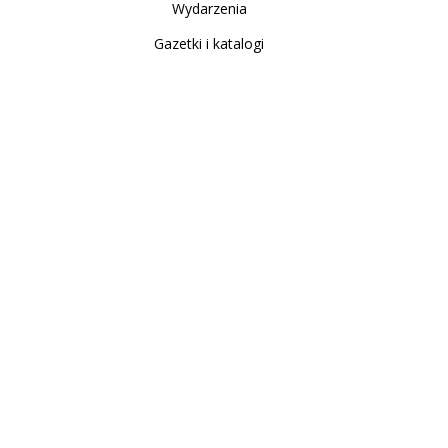
Wydarzenia
Gazetki i katalogi
Sklep internetowy
Nowe produkty
Regulamin
Polityka Prywatności
Koszty i sposoby dostawy
Zwrot i reklamacja
Moje konto
Moje konto
Zamówienia