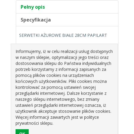
Pełny opis
Specyfikacja
SERWETKI AŻUROWE BIAŁE 28CM PAPILART
Informujemy, iż w celu realizacji usług dostępnych
Serwetki porcelanowe wykonane są z papieru
w naszym sklepie, optymalizacji jego treści oraz
powlekanego specjalną powłoką odporną na
dostosowania sklepu do Państwa indywidualnych
tłuszcz i zamoczenie.
potrzeb korzystamy z informacji zapisanych za
Serwetki tego typu występują także w wersji
pomocą plików cookies na urządzeniach
prostokątnej.
końcowych użytkowników. Pliki cookies można
kontrolować za pomocą ustawień swojej
Kraj produkcji: Włochy.
przeglądarki internetowej. Dalsze korzystanie z
op.100szt
naszego sklepu internetowego, bez zmiany
ustawień przeglądarki internetowej oznacza, iż
Produkty pokrewne
użytkownik akceptuje stosowanie plików cookies.
Więcej informacji zawartych jest w polityce
prywatności sklepu.