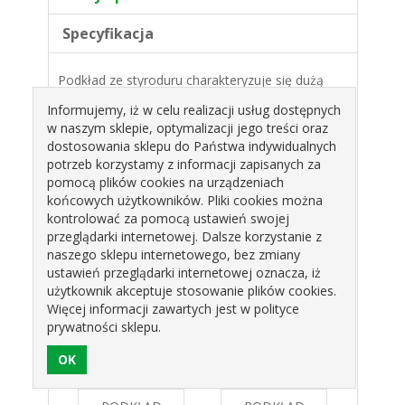
Specyfikacja
Podkład ze styroduru charakteryzuje się dużą
wytrzymałością, gwarantując bezpieczeństwo dla
Informujemy, iż w celu realizacji usług dostępnych
ciężkich i piętrowych tortów.
w naszym sklepie, optymalizacji jego treści oraz
Warstwa laminatu sprawia, że podkład wygląda
dostosowania sklepu do Państwa indywidualnych
estetycznie a jego boczne krawędzie są
potrzeb korzystamy z informacji zapisanych za
zabezpieczone.
pomocą plików cookies na urządzeniach
końcowych użytkowników. Pliki cookies można
śr.30cm.
kontrolować za pomocą ustawień swojej
przeglądarki internetowej. Dalsze korzystanie z
Produkty pokrewne
naszego sklepu internetowego, bez zmiany
ustawień przeglądarki internetowej oznacza, iż
użytkownik akceptuje stosowanie plików cookies.
Więcej informacji zawartych jest w polityce
prywatności sklepu.