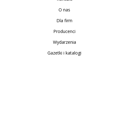
O nas
Dla firm
Producenci
Wydarzenia
Gazetki i katalogi
Sklep internetowy
Nowe produkty
Regulamin
Polityka Prywatności
Koszty i sposoby dostawy
Zwrot i reklamacja