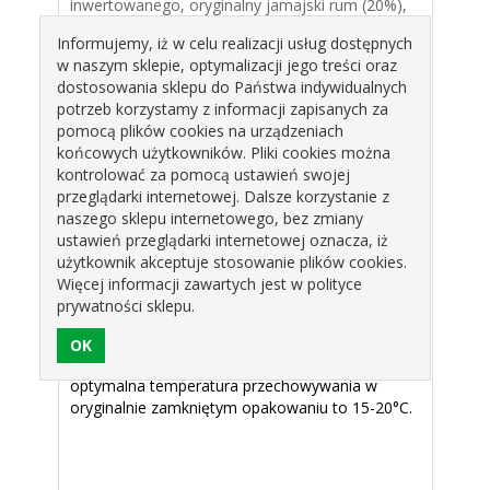
inwertowanego, oryginalny jamajski rum (20%),
skrobia, karmel, naturalny aromat; może
Informujemy, iż w celu realizacji usług dostępnych
zawierać jaja, mleko oraz orzechy; produkt
w naszym sklepie, optymalizacji jego treści oraz
bezglutenowy; czysta etykieta.
dostosowania sklepu do Państwa indywidualnych
potrzeb korzystamy z informacji zapisanych za
pomocą plików cookies na urządzeniach
końcowych użytkowników. Pliki cookies można
kontrolować za pomocą ustawień swojej
przeglądarki internetowej. Dalsze korzystanie z
naszego sklepu internetowego, bez zmiany
ustawień przeglądarki internetowej oznacza, iż
Warunki przechowywania: produkt należy
użytkownik akceptuje stosowanie plików cookies.
przechowywać w suchym i chłodnym miejscu, w
Więcej informacji zawartych jest w polityce
szczelnie zamkniętym opakowaniu; chronić przed
prywatności sklepu.
bezpośrednim działaniem światła słonecznego,
wilgoci, obcych zapachów oraz ciepła; po zużyciu
opakowanie produktu podlega segregacji;
optymalna temperatura przechowywania w
oryginalnie zamkniętym opakowaniu to 15-20°C.