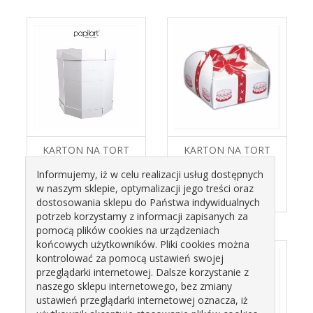
KARTON NA TORT
KARTON NA TORT
"CYLINDER" 32X20-
19X19X11
Informujemy, iż w celu realizacji usług dostępnych
35CM H PAPILART
w naszym sklepie, optymalizacji jego treści oraz
12,29 zł
1,34 zł
dostosowania sklepu do Państwa indywidualnych
potrzeb korzystamy z informacji zapisanych za
pomocą plików cookies na urządzeniach
końcowych użytkowników. Pliki cookies można
kontrolować za pomocą ustawień swojej
przeglądarki internetowej. Dalsze korzystanie z
naszego sklepu internetowego, bez zmiany
ustawień przeglądarki internetowej oznacza, iż