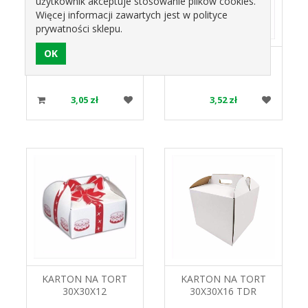
użytkownik akceptuje stosowanie plików cookies.
Więcej informacji zawartych jest w polityce
prywatności sklepu.
KARTON NA TORT
KARTON NA TORT
25X25X12
28X28X12
3,05 zł
3,52 zł
KARTON NA TORT
KARTON NA TORT
30X30X12
30X30X16 TDR