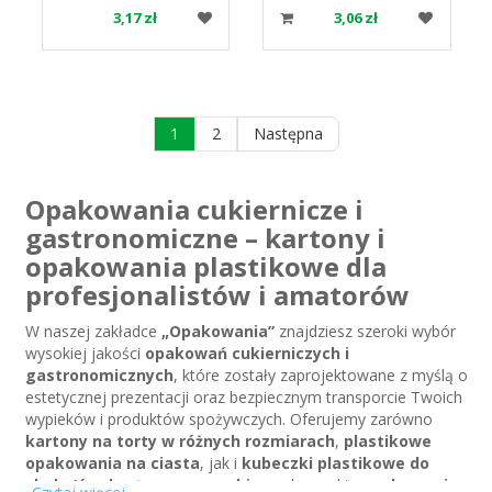
3,17 zł
3,06 zł
1
2
Następna
Opakowania cukiernicze i
gastronomiczne – kartony i
opakowania plastikowe dla
profesjonalistów i amatorów
W naszej zakładce
„Opakowania”
znajdziesz szeroki wybór
wysokiej jakości
opakowań cukierniczych i
gastronomicznych
, które zostały zaprojektowane z myślą o
estetycznej prezentacji oraz bezpiecznym transporcie Twoich
wypieków i produktów spożywczych. Oferujemy zarówno
kartony na torty w różnych rozmiarach
,
plastikowe
opakowania na ciasta
, jak i
kubeczki plastikowe do
shake’ów
,
kartony na pączki
czy eleganckie
opakowania