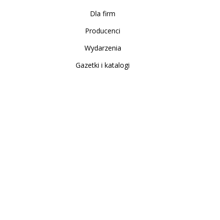
Dla firm
Producenci
Wydarzenia
Gazetki i katalogi
Sklep internetowy
Nowe produkty
Regulamin
Polityka Prywatności
Koszty i sposoby dostawy
Zwrot i reklamacja
Moje konto