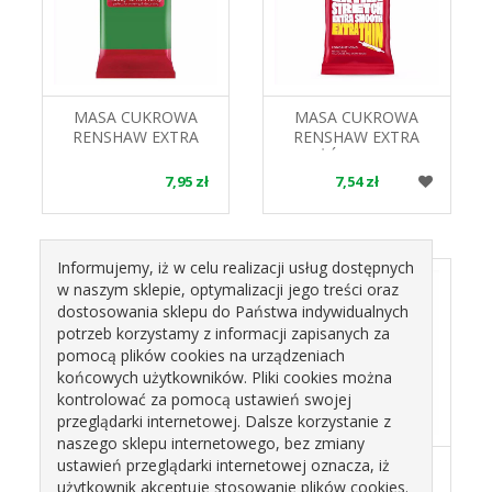
MASA CUKROWA
MASA CUKROWA
RENSHAW EXTRA
RENSHAW EXTRA
ZIELONA DO
ŻÓŁTA DO
POWLEKANIA I
POWLEKANIA I
7,95 zł
7,54 zł
DEKORACJI BAKELS
DEKORACJI BAKELS
250G
250G
Informujemy, iż w celu realizacji usług dostępnych
w naszym sklepie, optymalizacji jego treści oraz
dostosowania sklepu do Państwa indywidualnych
potrzeb korzystamy z informacji zapisanych za
pomocą plików cookies na urządzeniach
końcowych użytkowników. Pliki cookies można
kontrolować za pomocą ustawień swojej
przeglądarki internetowej. Dalsze korzystanie z
naszego sklepu internetowego, bez zmiany
ustawień przeglądarki internetowej oznacza, iż
MASA CUKROWA
MASA CUKROWA
RENSHAW
RENSHAW
użytkownik akceptuje stosowanie plików cookies.