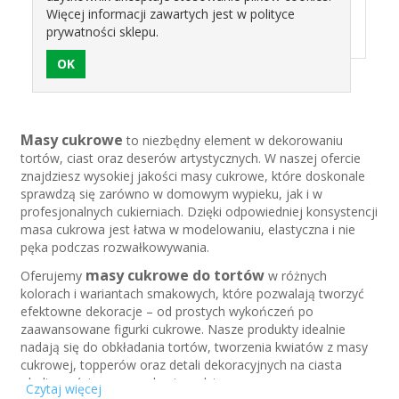
EXTRA CZARNA DO
EXTRA CZERWONA DO
Więcej informacji zawartych jest w polityce
POWLEKANIA I
POWLEKANIA I
prywatności sklepu.
8,87 zł
7,80 zł
DEKORACJI BAKELS
DEKORACJI BAKELS
250G
250G
Masy cukrowe
to niezbędny element w dekorowaniu
tortów, ciast oraz deserów artystycznych. W naszej ofercie
znajdziesz wysokiej jakości masy cukrowe, które doskonale
sprawdzą się zarówno w domowym wypieku, jak i w
profesjonalnych cukierniach. Dzięki odpowiedniej konsystencji
masa cukrowa jest łatwa w modelowaniu, elastyczna i nie
pęka podczas rozwałkowywania.
masy cukrowe do tortów
Oferujemy
w różnych
kolorach i wariantach smakowych, które pozwalają tworzyć
efektowne dekoracje – od prostych wykończeń po
zaawansowane figurki cukrowe. Nasze produkty idealnie
nadają się do obkładania tortów, tworzenia kwiatów z masy
cukrowej, topperów oraz detali dekoracyjnych na ciasta
okolicznościowe, weselne i urodzinowe.
Czytaj więcej