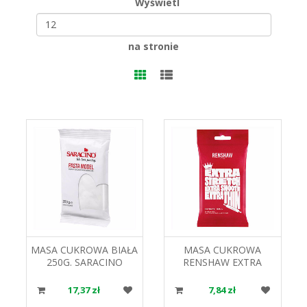
Wyświetl
na stronie
MASA CUKROWA BIAŁA
MASA CUKROWA
250G. SARACINO
RENSHAW EXTRA
BIAŁA DO
POWLEKANIA I
17,37 zł
7,84 zł
DEKORACJI BAKELS