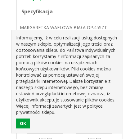
Specyfikacja
MARGARETKA WAFLOWA BIAŁA OP.45SZT
060150 ROSE DECOR
Informujemy, iż w celu realizacji usług dostępnych
KOLOR: BIAŁY
w naszym sklepie, optymalizacji jego treści oraz
dostosowania sklepu do Państwa indywidualnych
TYP: WAFLOWE
potrzeb korzystamy z informacji zapisanych za
OPAKOWANIE: 45SZT
pomocą plików cookies na urządzeniach
końcowych użytkowników. Pliki cookies można
4,5CM
kontrolować za pomocą ustawień swojej
przeglądarki internetowej. Dalsze korzystanie z
Produkty pokrewne
naszego sklepu internetowego, bez zmiany
ustawień przeglądarki internetowej oznacza, iż
użytkownik akceptuje stosowanie plików cookies.
Więcej informacji zawartych jest w polityce
prywatności sklepu.