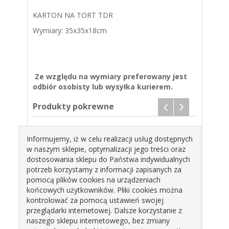
KARTON NA TORT TDR
Wymiary: 35x35x18cm
Ze względu na wymiary preferowany jest
odbiór osobisty lub wysyłka kurierem.
Produkty pokrewne
Informujemy, iż w celu realizacji usług dostępnych
w naszym sklepie, optymalizacji jego treści oraz
dostosowania sklepu do Państwa indywidualnych
potrzeb korzystamy z informacji zapisanych za
pomocą plików cookies na urządzeniach
końcowych użytkowników. Pliki cookies można
N NA
KARTON NA
KARTON NA
KAR
kontrolować za pomocą ustawień swojej
T
TORT 41X31X15
TORT 47X35X15
TORT
przeglądarki internetowej. Dalsze korzystanie z
DER"
Z WKŁADKĄ
Z WKŁADKĄ
naszego sklepu internetowego, bez zmiany
5CM H