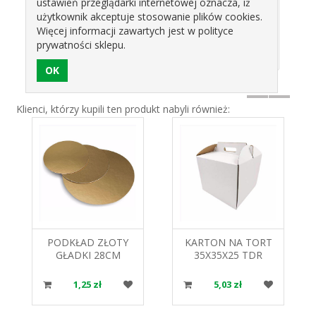
zł
6,91 zł
7,44 zł
3
ustawień przeglądarki internetowej oznacza, iż
ART
użytkownik akceptuje stosowanie plików cookies.
Więcej informacji zawartych jest w polityce
prywatności sklepu.
Klienci, którzy kupili ten produkt nabyli również:
PODKŁAD ZŁOTY
KARTON NA TORT
GŁADKI 28CM
35X35X25 TDR
ALFATEC
1,25 zł
5,03 zł