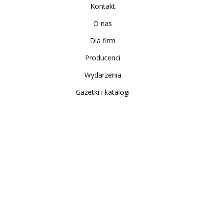
Kontakt
O nas
Dla firm
Producenci
Wydarzenia
Gazetki i katalogi
Sklep internetowy
Nowe produkty
Regulamin
Polityka Prywatności
Koszty i sposoby dostawy
Zwrot i reklamacja