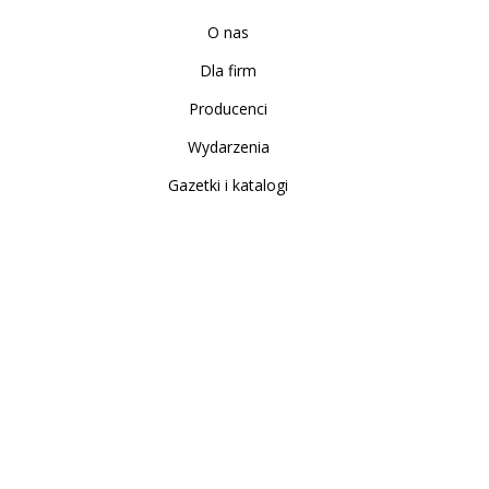
O nas
Dla firm
Producenci
Wydarzenia
Gazetki i katalogi
Sklep internetowy
Nowe produkty
Regulamin
Polityka Prywatności
Koszty i sposoby dostawy
Zwrot i reklamacja