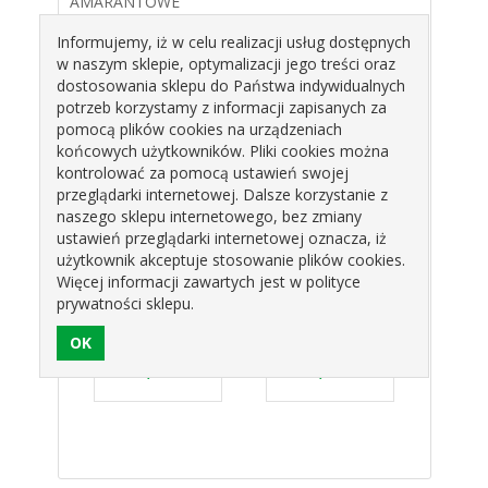
AMARANTOWE
OP.10SZT
Informujemy, iż w celu realizacji usług dostępnych
w naszym sklepie, optymalizacji jego treści oraz
ŚREDNICA: 6CM
dostosowania sklepu do Państwa indywidualnych
potrzeb korzystamy z informacji zapisanych za
Produkty pokrewne
pomocą plików cookies na urządzeniach
końcowych użytkowników. Pliki cookies można
kontrolować za pomocą ustawień swojej
przeglądarki internetowej. Dalsze korzystanie z
naszego sklepu internetowego, bez zmiany
ustawień przeglądarki internetowej oznacza, iż
użytkownik akceptuje stosowanie plików cookies.
Więcej informacji zawartych jest w polityce
prywatności sklepu.
DIUM
CYMBIDIUM
CYMBIDIUM
CYM
OWE
CIEMNY RÓŻ
CZERWONE
EC
10SZT
K055 OP.10SZT
K055 OP.10SZT
OP
ART
MAGMART
MAGMART
MA
zł
37,99 zł
37,99 zł
3