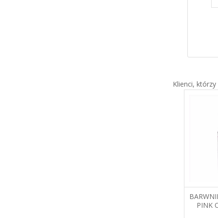
9,97 zł
Klienci, którzy
ŚMIETANA ROŚLINNA
BARWNI
DECOR UP 1L. MASTER
PINK 
MARTINI
FO