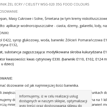
NIK ŻEL ECRY / CIELISTY WSG-020 35G FOOD COLOURS
OSOWANIE:
pan, Masy Cukrowe i Solne, Śmietana (w tym kremy niskotłuszczowe), 
to: aplikacje wodnorozpuszczalne - ciasta, dżemy, galaretki, lody, nap
DNIKI:
rol E422, syrop glukozowy, woda, barwniki: Żółcień Pomarańczowa E
otyna E132,
t, substancja zagęszczająca: modyﬁkowana skrobia kukurydziana E14
ator kwasowości: kwas cytrynowy E330. (barwniki E110, E102, E124 m
 u dzieci)
WANIE:
nać dozowanie od jak najmniejszej ilości barwnika.
i zwiększając dozy do uzyskania pożądanego koloru, a warunkach
Informujemy, iż w celu realizacji usług
mujemy dozowanie barwników w Żelu na poziomie 1-3 grama na 1 kilo
dostępnych w naszym sklepie, optymalizacji
rczą mniejsze dozy (nawet od 0,1g/kg), dla silniejszych wybarwień 
jego treści oraz dostosowania sklepu do