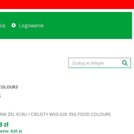
się
Logowanie
 COLOURS
S
IK ŻEL ECRU / CIELISTY WSG-020 35G FOOD COLOURS
8 zł
tto: 9,01 zł