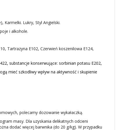
Karmelki. Lukry, Styl Angielski.
oje i alkohole.
110, Tartrazyna E102, Czerwień koszenilowa E124,
22, substancje konserwujące: sorbinian potasu E202,
ogą mieć szkodliwy wpływ na aktywność i skupienie
 domowych, polecamy dozowanie wykałaczką.
gram masy. Dla uzyskania delikatnych odcieni
można dodać więcej barwnika (do 20 g/kg). W przypadku