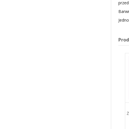
przed
Barwn
Jedno
Pro
BARWNIK ŻEL BORDO /
BARWNIK ŻEL ŻÓŁTY
BURGUND 35G WSG-
JASNY WSG-001 35G
034 FOOD COLOURS
FOOD COLOURS
Najniższa cena w ciągu 30 dni 11.08 zł
11,75 zł
11,08 zł