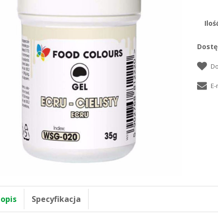
Iloś
Dostę
 opis
Specyfikacja