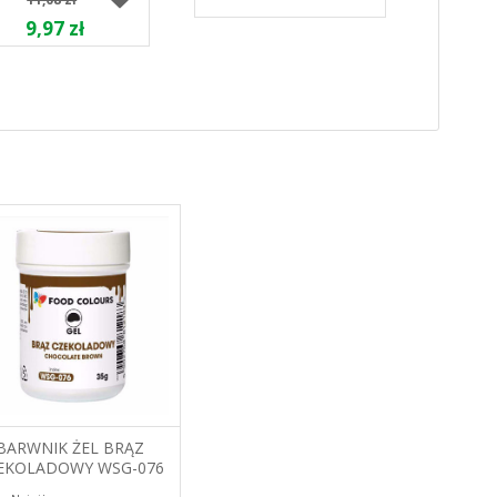
9,97 zł
BARWNIK ŻEL BRĄZ
EKOLADOWY WSG-076
35G FOOD COLOURS