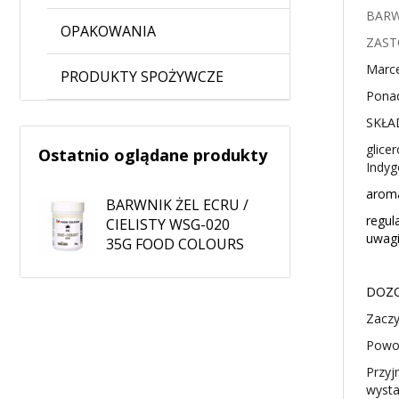
BARW
OPAKOWANIA
ZAST
Marce
PRODUKTY SPOŻYWCZE
Ponad
SKŁA
glice
Ostatnio oglądane produkty
Indyg
aroma
BARWNIK ŻEL ECRU /
regul
CIELISTY WSG-020
uwagi
35G FOOD COLOURS
DOZO
Zaczy
Powol
Przyj
wysta