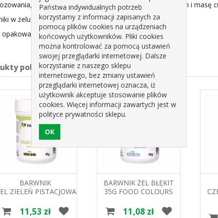
ozowania, barwnik może migrować oraz upłynnić marcepan i masę c
Państwa indywidualnych potrzeb
korzystamy z informacji zapisanych za
iki w żelu, można z sobą mieszać.
pomocą plików cookies na urządzeniach
 opakowanie zawiera 35g barwnika.
końcowych użytkowników. Pliki cookies
można kontrolować za pomocą ustawień
swojej przeglądarki internetowej. Dalsze
korzystanie z naszego sklepu
dukty pokrewne
internetowego, bez zmiany ustawień
przeglądarki internetowej oznacza, iż
użytkownik akceptuje stosowanie plików
cookies. Więcej informacji zawartych jest w
polityce prywatności sklepu.
BARWNIK
BARWNIK ŻEL BŁĘKIT
ŻEL ZIELEŃ PISTACJOWA WSG-
35G FOOD COLOURS
CZ
049 35G FOOD
35
COLOURS
11,53 zł
11,08 zł