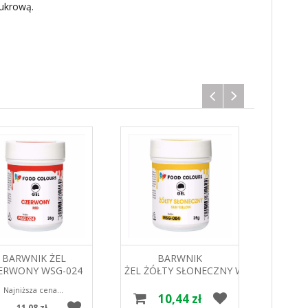
ukrową.
BARWNIK ŻEL
BARWNIK
BARWN
ERWONY WSG-024
ŻEL ŻÓŁTY SŁONECZNY WSG-
CIEMN
G FOOD COLOURS
004 35G FOOD
FOO
Najniższa cena w ciągu 30 dni 11.08 zł
COLOURS
10,44 zł
11,08 zł