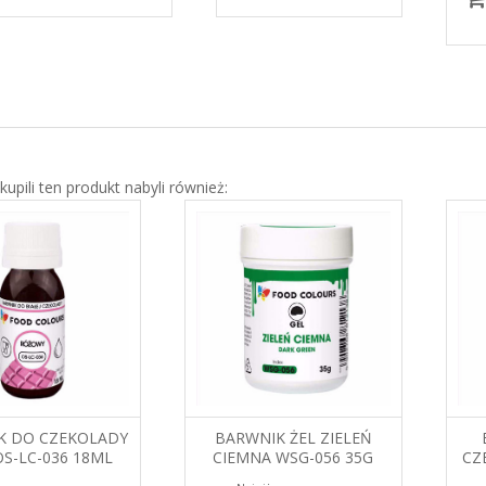
 kupili ten produkt nabyli również:
K DO CZEKOLADY
BARWNIK ŻEL ZIELEŃ
OS-LC-036 18ML
CIEMNA WSG-056 35G
CZ
OD COLOURS
FOOD COLOURS