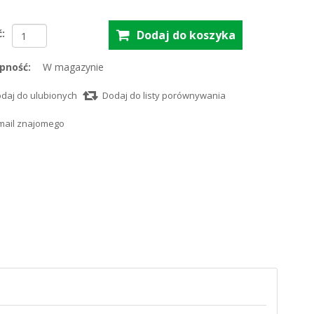
ć:
pność:
W magazynie