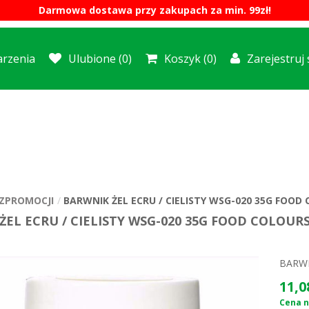
Darmowa dostawa przy zakupach za min. 99zł!
rzenia
Ulubione
(0)
Koszyk
(0)
Zarejestruj 
ZPROMOCJI
BARWNIK ŻEL ECRU / CIELISTY WSG-020 35G FOOD
ŻEL ECRU / CIELISTY WSG-020 35G FOOD COLOUR
BARWN
11,0
Cena ne