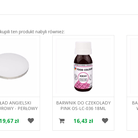
 kupili ten produkt nabyli również:
ŁAD ANGIELSKI
BARWNIK DO CZEKOLADY
BA
ROWY - PERŁOWY
PINK OS-LC-036 18ML
CM PAPILART
FOOD COLOURS
19,67 zł
16,43 zł