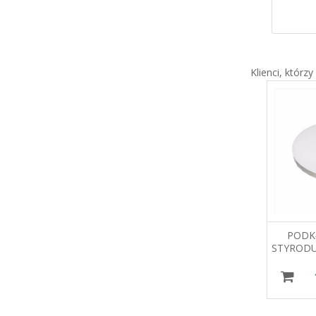
Klienci, którzy
KARTON NA TORT
PODK
35X35X25 TDR
STYRODU
30
5,03 zł