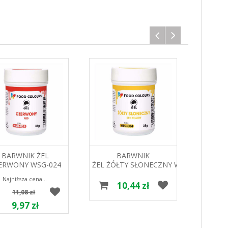
BARWNIK ŻEL
BARWNIK
BARWN
ERWONY WSG-024
ŻEL ŻÓŁTY SŁONECZNY WSG-
CIEMN
G FOOD COLOURS
004 35G FOOD
FOO
Najniższa cena w ciągu 30 dni 11.08 zł
COLOURS
10,44 zł
11,08 zł
9,97 zł