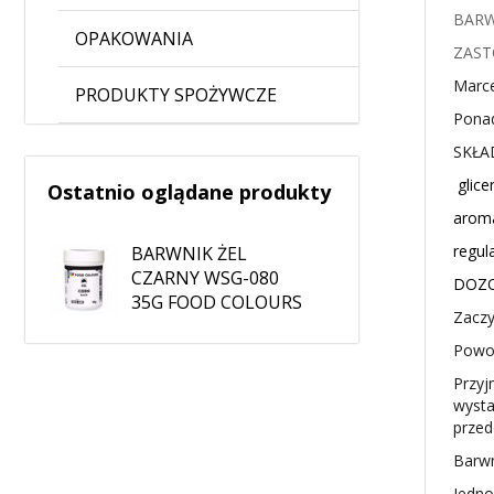
BARW
OPAKOWANIA
ZAST
Marce
PRODUKTY SPOŻYWCZE
Ponad
SKŁA
glice
Ostatnio oglądane produkty
aroma
regul
BARWNIK ŻEL
CZARNY WSG-080
DOZO
35G FOOD COLOURS
Zaczy
Powol
Przyj
wysta
przed
Barwn
Jedno