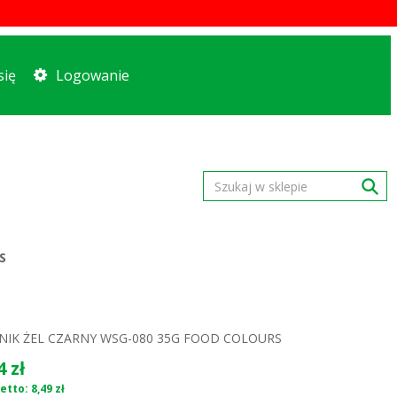
się
Logowanie
S
IK ŻEL CZARNY WSG-080 35G FOOD COLOURS
4 zł
tto: 8,49 zł