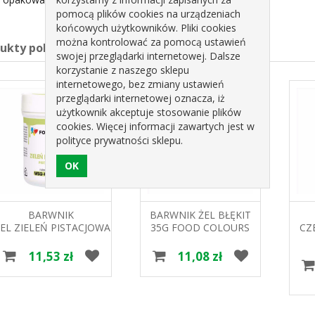
pomocą plików cookies na urządzeniach
końcowych użytkowników. Pliki cookies
można kontrolować za pomocą ustawień
dukty pokrewne
swojej przeglądarki internetowej. Dalsze
korzystanie z naszego sklepu
internetowego, bez zmiany ustawień
przeglądarki internetowej oznacza, iż
użytkownik akceptuje stosowanie plików
cookies. Więcej informacji zawartych jest w
polityce prywatności sklepu.
BARWNIK
BARWNIK ŻEL BŁĘKIT
ŻEL ZIELEŃ PISTACJOWA WSG-
35G FOOD COLOURS
CZ
049 35G FOOD
35
COLOURS
11,53 zł
11,08 zł