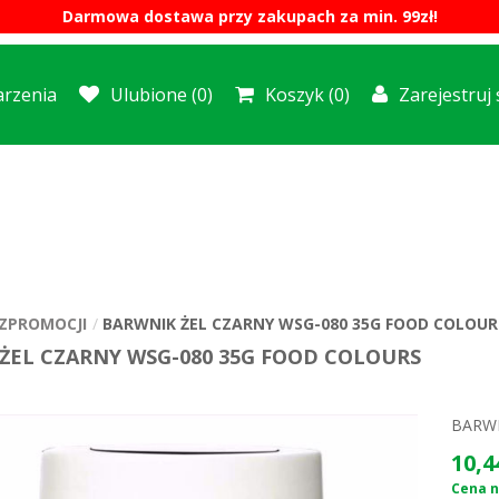
Darmowa dostawa przy zakupach za min. 99zł!
rzenia
Ulubione
(0)
Koszyk
(0)
Zarejestruj 
ZPROMOCJI
BARWNIK ŻEL CZARNY WSG-080 35G FOOD COLOUR
ŻEL CZARNY WSG-080 35G FOOD COLOURS
BARWN
10,4
Cena ne