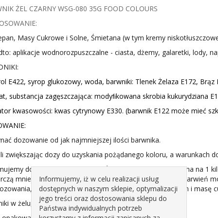
NIK ŻEL CZARNY WSG-080 35G FOOD COLOURS
OSOWANIE:
pan, Masy Cukrowe i Solne, Śmietana (w tym kremy niskotłuszczowe), 
to: aplikacje wodnorozpuszczalne - ciasta, dżemy, galaretki, lody, nap
DNIKI:
rol E422, syrop glukozowy, woda, barwniki: Tlenek Żelaza E172, Brąz
t, substancja zagęszczająca: modyﬁkowana skrobia kukurydziana E14
ator kwasowości: kwas cytrynowy E330. (barwnik E122 może mieć szko
WANIE:
nać dozowanie od jak najmniejszej ilości barwnika.
i zwiększając dozy do uzyskania pożądanego koloru, a warunkach
mujemy dozowanie barwników w Żelu na poziomie 1-3 grama na 1 kilo
Informujemy, iż w celu realizacji usług
rczą mniejsze dozy (nawet od 0,1g/kg), dla silniejszych wybarwień 
dostępnych w naszym sklepie, optymalizacji
ozowania, barwnik może migrować oraz upłynnić marcepan i masę c
jego treści oraz dostosowania sklepu do
iki w żelu, można z sobą mieszać.
Państwa indywidualnych potrzeb
korzystamy z informacji zapisanych za
 opakowanie zawiera 35g barwnika.