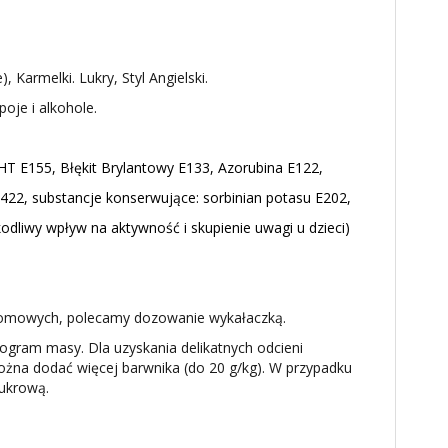
Karmelki. Lukry, Styl Angielski.
oje i alkohole.
 HT E155, Błękit Brylantowy E133, Azorubina E122,
22, substancje konserwujące: sorbinian potasu E202,
dliwy wpływ na aktywność i skupienie uwagi u dzieci)
 domowych, polecamy dozowanie wykałaczką.
gram masy. Dla uzyskania delikatnych odcieni
można dodać więcej barwnika (do 20 g/kg). W przypadku
ukrową.