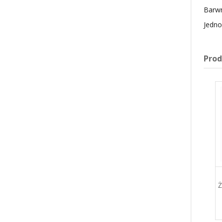
Barwn
Jedno
Pro
BARWNIK ŻEL BORDO /
BARWNIK ŻEL ŻÓŁTY
BURGUND 35G WSG-
JASNY WSG-001 35G
034 FOOD COLOURS
FOOD COLOURS
Najniższa cena w ciągu 30 dni 11.08 zł
11,75 zł
11,08 zł