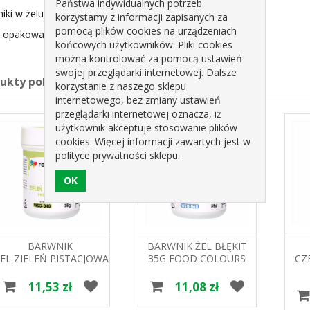
Państwa indywidualnych potrzeb
iki w żelu, można z sobą mieszać.
korzystamy z informacji zapisanych za
pomocą plików cookies na urządzeniach
 opakowanie zawiera 35g barwnika.
końcowych użytkowników. Pliki cookies
można kontrolować za pomocą ustawień
swojej przeglądarki internetowej. Dalsze
dukty pokrewne
korzystanie z naszego sklepu
internetowego, bez zmiany ustawień
przeglądarki internetowej oznacza, iż
użytkownik akceptuje stosowanie plików
cookies. Więcej informacji zawartych jest w
polityce prywatności sklepu.
BARWNIK
BARWNIK ŻEL BŁĘKIT
ŻEL ZIELEŃ PISTACJOWA WSG-
35G FOOD COLOURS
CZ
049 35G FOOD
35
COLOURS
11,53 zł
11,08 zł