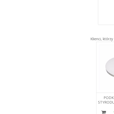
9,97 zł
Klienci, którzy
KARTON NA TORT
PODK
35X35X25 TDR
STYRODU
30
5,03 zł