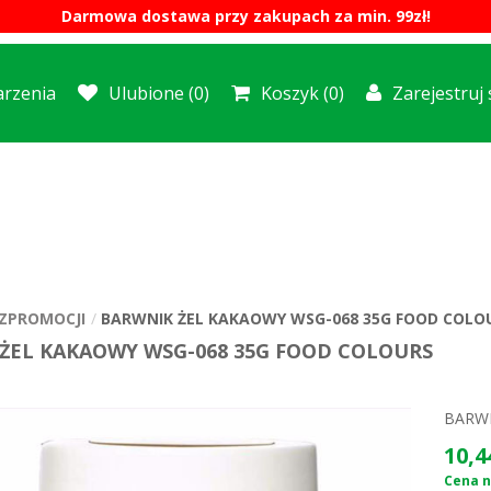
Darmowa dostawa przy zakupach za min. 99zł!
rzenia
Ulubione
(0)
Koszyk
(0)
Zarejestruj 
ZPROMOCJI
BARWNIK ŻEL KAKAOWY WSG-068 35G FOOD COLO
ŻEL KAKAOWY WSG-068 35G FOOD COLOURS
BARWN
10,4
Cena ne