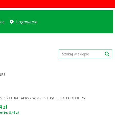
się
Logowanie
URS
IK ŻEL KAKAOWY WSG-068 35G FOOD COLOURS
4 zł
tto: 8,49 zł