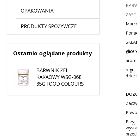
BARW
OPAKOWANIA
ZAST
Marce
PRODUKTY SPOŻYWCZE
Ponad
SKŁA
glice
Ostatnio oglądane produkty
aroma
regul
BARWNIK ŻEL
dzieci
KAKAOWY WSG-068
35G FOOD COLOURS
DOZO
Zaczy
Powol
Przyj
wysta
przed