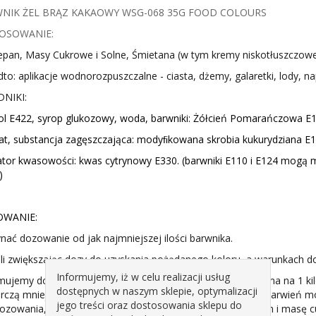
NIK ŻEL BRĄZ KAKAOWY WSG-068 35G FOOD COLOURS
OSOWANIE:
pan, Masy Cukrowe i Solne, Śmietana (w tym kremy niskotłuszczowe), 
to: aplikacje wodnorozpuszczalne - ciasta, dżemy, galaretki, lody, nap
DNIKI:
rol E422, syrop glukozowy, woda, barwniki: Żółcień Pomarańczowa E
t, substancja zagęszczająca: modyﬁkowana skrobia kukurydziana E14
ator kwasowości: kwas cytrynowy E330. (barwniki E110 i E124 mogą m
)
WANIE:
nać dozowanie od jak najmniejszej ilości barwnika.
i zwiększając dozy do uzyskania pożądanego koloru, a warunkach
Informujemy, iż w celu realizacji usług
mujemy dozowanie barwników w Żelu na poziomie 1-3 grama na 1 kilo
dostępnych w naszym sklepie, optymalizacji
rczą mniejsze dozy (nawet od 0,1g/kg), dla silniejszych wybarwień 
jego treści oraz dostosowania sklepu do
ozowania, barwnik może migrować oraz upłynnić marcepan i masę c