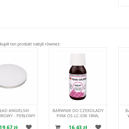
 kupili ten produkt nabyli również:
ŁAD ANGIELSKI
BARWNIK DO CZEKOLADY
B
ROWY - PERŁOWY
PINK OS-LC-036 18ML
CM PAPILART
FOOD COLOURS
19,67 zł
16,43 zł