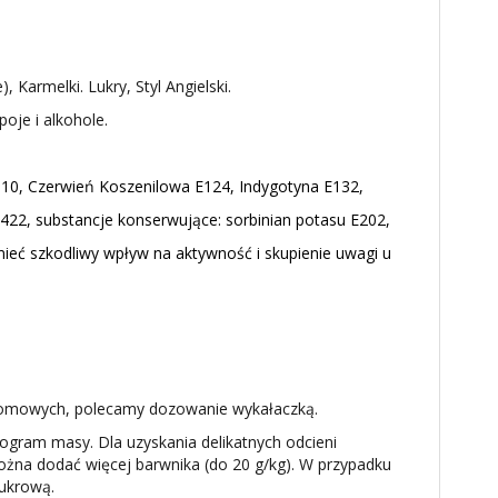
Karmelki. Lukry, Styl Angielski.
oje i alkohole.
110, Czerwień Koszenilowa E124, Indygotyna E132,
22, substancje konserwujące: sorbinian potasu E202,
ieć szkodliwy wpływ na aktywność i skupienie uwagi u
 domowych, polecamy dozowanie wykałaczką.
gram masy. Dla uzyskania delikatnych odcieni
można dodać więcej barwnika (do 20 g/kg). W przypadku
ukrową.