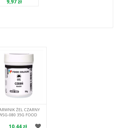
9,97 zł
ARWNIK ŻEL CZARNY
WSG-080 35G FOOD
COLOURS
10,44 zł