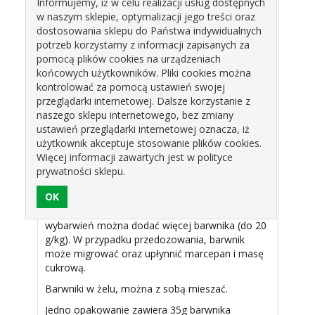
Informujemy, iż w celu realizacji usług dostępnych
(barwnik E104 może mieć szkodliwy wpływ na
w naszym sklepie, optymalizacji jego treści oraz
aktywność i skupienie uwagi u dzieci)
dostosowania sklepu do Państwa indywidualnych
potrzeb korzystamy z informacji zapisanych za
pomocą plików cookies na urządzeniach
DOZOWANIE:
końcowych użytkowników. Pliki cookies można
Zaczynać dozowanie od jak najmniejszej ilości
kontrolować za pomocą ustawień swojej
barwnika.
przeglądarki internetowej. Dalsze korzystanie z
naszego sklepu internetowego, bez zmiany
Powoli zwiększając dozy do uzyskania
ustawień przeglądarki internetowej oznacza, iż
pożądanego koloru, a warunkach domowych,
użytkownik akceptuje stosowanie plików cookies.
polecamy dozowanie wykałaczką.
Więcej informacji zawartych jest w polityce
Przyjmujemy dozowanie barwników w Żelu na
prywatności sklepu.
poziomie 1-3 grama na 1 kilogram masy. Dla
uzyskania delikatnych odcieni wystarczą mniejsze
dozy (nawet od 0,1g/kg), dla silniejszych
wybarwień można dodać więcej barwnika (do 20
g/kg). W przypadku przedozowania, barwnik
może migrować oraz upłynnić marcepan i masę
cukrową.
Barwniki w żelu, można z sobą mieszać.
Jedno opakowanie zawiera 35g barwnika