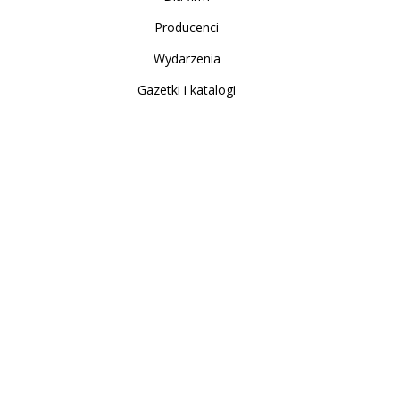
Producenci
Wydarzenia
Gazetki i katalogi
Sklep internetowy
Nowe produkty
Regulamin
Polityka Prywatności
Koszty i sposoby dostawy
Zwrot i reklamacja
Moje konto