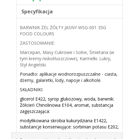
Specyfikacja
BARWNIK ŻEL ŻÓŁTY JASNY WSG-001 35G
FOOD COLOURS
ZASTOSOWANIE:
Marcepan, Masy Cukrowe i Solne, Śmietana (w
tym kremy niskotłuszczowe), Karmelki. Lukry,
Styl Angielski.
Ponadto: aplikacje wodnorozpuszczalne - ciasta,
dżemy, galaretki, lody, napoje i alkohole.
SKŁADNIKI:
glicerol E422, syrop glukozowy, woda, barwnik:
Żółcień Chinolinowa E104, aromat, substancja
zagęszczająca:
modyﬁkowana skrobia kukurydziana E1422,
substancje konserwujące: sorbinian potasu E202,
regulator kwasowości: kwas cytrynowy E330.