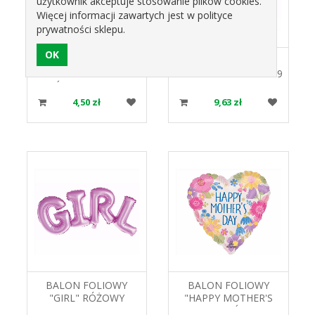
użytkownik akceptuje stosowanie plików cookies.
Więcej informacji zawartych jest w polityce
prywatności sklepu.
BALON FOLIOWY
BALON FOLIOWY
"BEST MUM EVER"
"BOY" NIEBIESKI 65X29
DZIEŃ MAMY FG-SBME
GODAN
GODAN
4,50 zł
9,63 zł
BALON FOLIOWY
BALON FOLIOWY
"GIRL" RÓŻOWY
"HAPPY MOTHER'S
GODAN
DAY" DZIEŃ MAMY