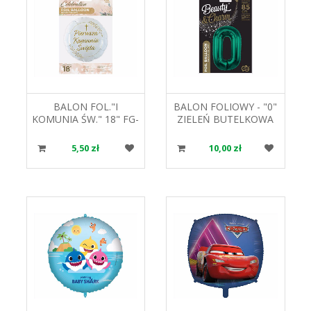
BALON FOL."I
BALON FOLIOWY - "0"
KOMUNIA ŚW." 18" FG-
ZIELEŃ BUTELKOWA
OKSK GODAN
85CM GODAN
5,50 zł
10,00 zł