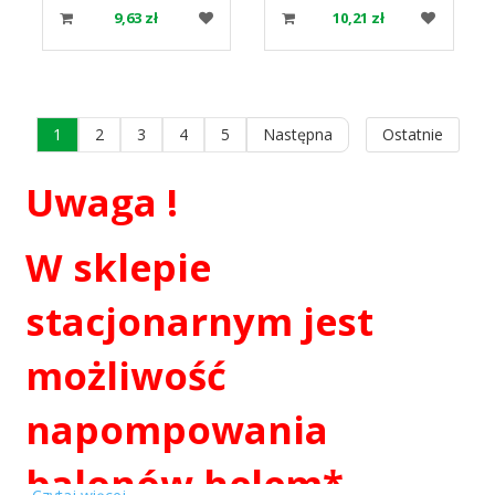
4744401 GODAN
9,63 zł
10,21 zł
1
2
3
4
5
Następna
Ostatnie
Uwaga !
W sklepie
stacjonarnym jest
możliwość
napompowania
balonów helem*.