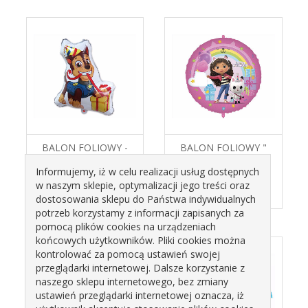
BALON FOLIOWY -
BALON FOLIOWY "
PSI PATROL "CHASE
KOCI DOMEK GABI"
Informujemy, iż w celu realizacji usług dostępnych
PARTY" 948309 GODAN
45CM GODAN
w naszym sklepie, optymalizacji jego treści oraz
9,50 zł
7,50 zł
dostosowania sklepu do Państwa indywidualnych
potrzeb korzystamy z informacji zapisanych za
pomocą plików cookies na urządzeniach
końcowych użytkowników. Pliki cookies można
kontrolować za pomocą ustawień swojej
przeglądarki internetowej. Dalsze korzystanie z
naszego sklepu internetowego, bez zmiany
ustawień przeglądarki internetowej oznacza, iż