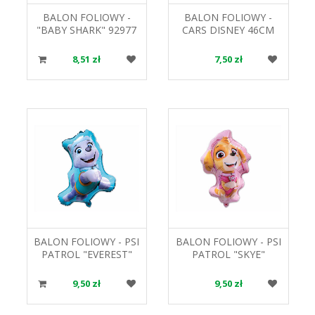
BALON FOLIOWY -
BALON FOLIOWY -
"BABY SHARK" 92977
CARS DISNEY 46CM
18" GODAN
GODAN
8,51 zł
7,50 zł
BALON FOLIOWY - PSI
BALON FOLIOWY - PSI
PATROL "EVEREST"
PATROL "SKYE"
948316 GODAN
94828 GODAN
9,50 zł
9,50 zł