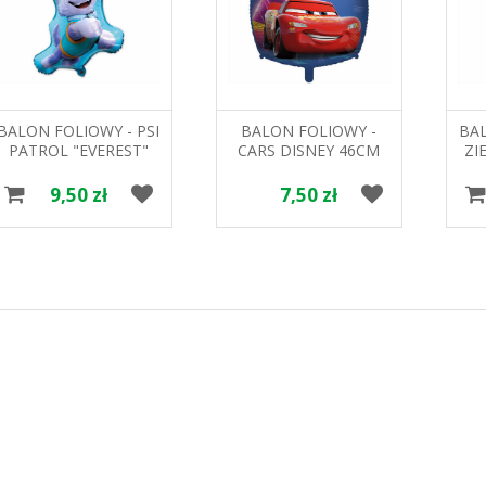
BALON FOLIOWY - PSI
BALON FOLIOWY -
BAL
PATROL "EVEREST"
CARS DISNEY 46CM
ZI
948316 GODAN
GODAN
9,50 zł
7,50 zł