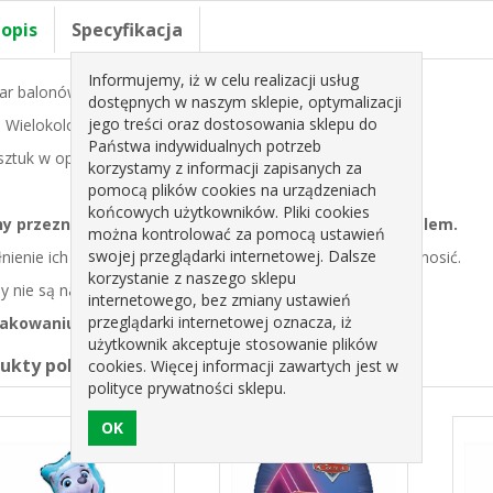
 opis
Specyfikacja
Informujemy, iż w celu realizacji usług
r balonów w centymetrach:
48x70 cm
dostępnych w naszym sklepie, optymalizacji
jego treści oraz dostosowania sklepu do
:
Wielokolorowy
Państwa indywidualnych potrzeb
 sztuk w opakowaniu:
1
korzystamy z informacji zapisanych za
pomocą plików cookies na urządzeniach
końcowych użytkowników. Pliki cookies
ny przeznaczone są do napełnienia powietrzem lub helem.
można kontrolować za pomocą ustawień
swojej przeglądarki internetowej. Dalsze
nienie ich powietrzem spowoduje, że balony nie będą się unosić.
korzystanie z naszego sklepu
y nie są napełnione helem ani powietrzem
internetowego, bez zmiany ustawień
przeglądarki internetowej oznacza, iż
akowaniu:
balon, wstążka oraz słomka
użytkownik akceptuje stosowanie plików
dukty pokrewne
cookies. Więcej informacji zawartych jest w
polityce prywatności sklepu.