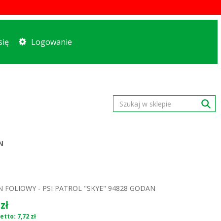
się
Logowanie
N
 FOLIOWY - PSI PATROL "SKYE" 94828 GODAN
zł
tto: 7,72 zł