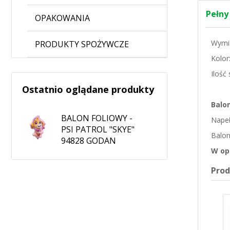
Pełny
OPAKOWANIA
Wymia
PRODUKTY SPOŻYWCZE
Kolor
Ilość
Ostatnio oglądane produkty
Balo
BALON FOLIOWY -
Napeł
PSI PATROL "SKYE"
Balon
94828 GODAN
W op
Pro