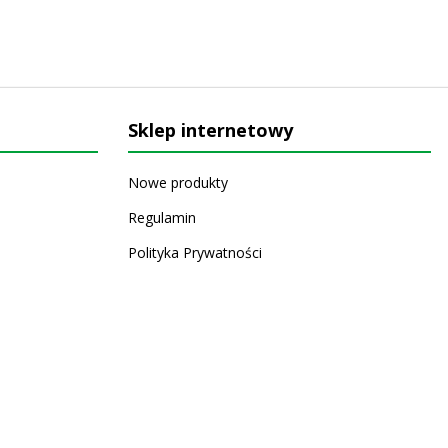
Sklep internetowy
Nowe produkty
Regulamin
Polityka Prywatności
Koszty i sposoby dostawy
Zwrot i reklamacja
Copyright © 2026 APC Agra Sp. z o.o.. Wszelkie prawa
zastrzeżone.