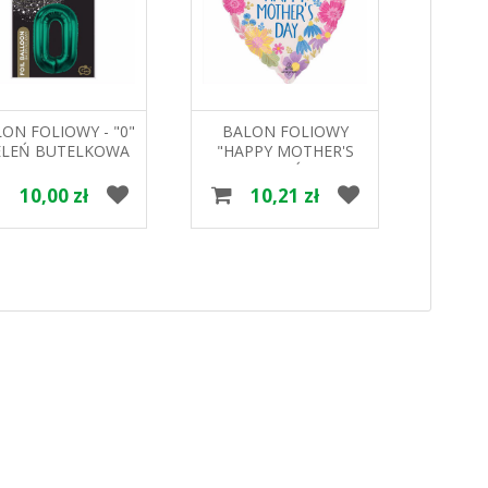
ON FOLIOWY - "0"
BALON FOLIOWY
BAL
ELEŃ BUTELKOWA
"HAPPY MOTHER'S
"WEED
85CM GODAN
DAY" DZIEŃ MAMY
57
4744401 GODAN
10,00 zł
10,21 zł