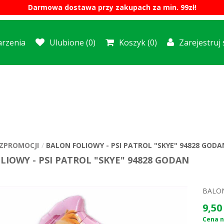
Darmowa dostawa przy zakupach za min. 99zł!
rzenia
Ulubione
(0)
Koszyk
(0)
Zarejestruj 
ZPROMOCJI
BALON FOLIOWY - PSI PATROL "SKYE" 94828 GODA
LIOWY - PSI PATROL "SKYE" 94828 GODAN
BALON
9,50 
Cena ne